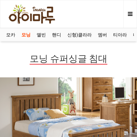
모카
모닝
앨빈
핸디
신형)클라라
엠버
티아라
모닝 슈퍼싱글 침대