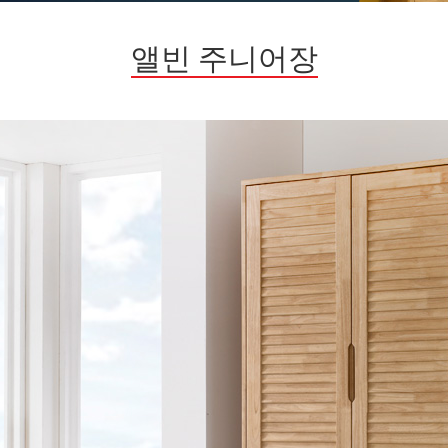
앨빈 주니어장