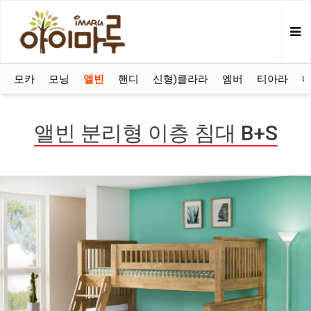
모카
모닝
앨빈
핸디
신형)클라라
엠버
티아라
앨빈 분리형 이층 침대 B+S