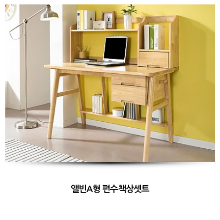
앨빈A형 편수책상셋트