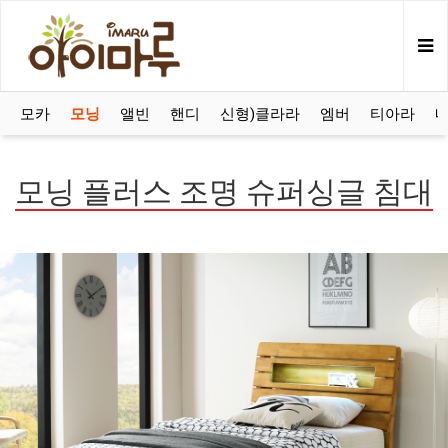
모카
모닝
앨빈
핸디
신형)클라라
엠버
티아라
모닝 플러스 조명 슈퍼싱글 침대