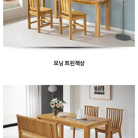
모닝 트윈책상